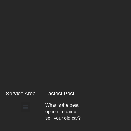
Service Area
Lastest Post
What is the best
option: repair or
Arlington Heights
sell your old car?